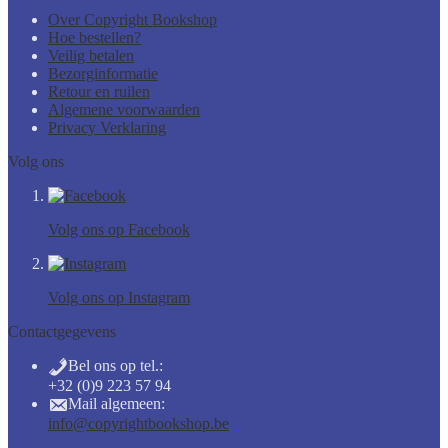
Over Copyright Bookshop
Hoe bestellen?
Veilig betalen
Bezorginformatie
Retour en ruilen
Algemene voorwaarden
Privacy Verklaring
Volg ons
Volg ons op Facebook
Volg ons op Instagram
Contactgegevens
Bel ons op tel.:
+32 (0)9 223 57 94
Mail algemeen:
info@copyrightbookshop.be