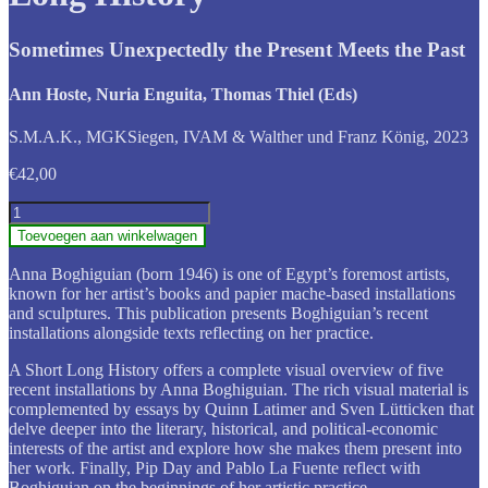
Sometimes Unexpectedly the Present Meets the Past
Ann Hoste, Nuria Enguita, Thomas Thiel (Eds)
S.M.A.K., MGKSiegen, IVAM & Walther und Franz König, 2023
€
42,00
Anna
Boghiguian:
Toevoegen aan winkelwagen
A
Short
Anna Boghiguian (born 1946) is one of Egypt’s foremost artists,
Long
known for her artist’s books and papier mache-based installations
History
and sculptures. This publication presents Boghiguian’s recent
aantal
installations alongside texts reflecting on her practice.
A Short Long History offers a complete visual overview of five
recent installations by Anna Boghiguian. The rich visual material is
complemented by essays by Quinn Latimer and Sven Lütticken that
delve deeper into the literary, historical, and political-economic
interests of the artist and explore how she makes them present into
her work. Finally, Pip Day and Pablo La Fuente reflect with
Boghiguian on the beginnings of her artistic practice.