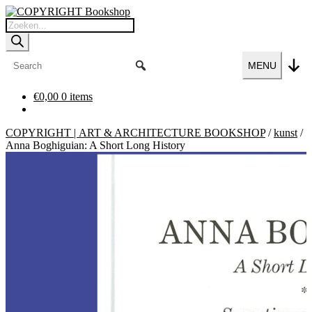
Ga
Ga
door
naar
Producten
naar
de
zoeken
navigatie
inhoud
MENU
€
0,00
0 items
COPYRIGHT | ART & ARCHITECTURE BOOKSHOP
/
kunst
/
Anna Boghiguian: A Short Long History