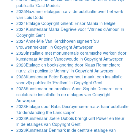
publicatie ‘Cast Models’
2025
Nazomer etalages n.a.v. de publicatie over het werk
van Lois Dodd
2024
Etalage Copyright Ghent: Ensor Mania in België
2024
Kunstenaar Maria Degrève voor ‘Vitrines d’Amour’ in
Copyright Gent
2024
Anne-Mie Van Kerckhoven signeert ’33
vrouwenreeksen’ in Copyright Antwerpen
2023
Installatie met monumentale ceramische werken door
kunstenaar Antoine Vandewoude in Copyright Antwerpen
2023
Etalage en boeksignering door Klaas Rommelaere
n.a.v. zijn publicatie ‘Johnny’ in Copyright Antwerpen
2023
Kunstenaar Peter Buggenhout maakt een installatie
voor zijn publicatie ‘Erotism’ in Copyright Gent
2023
Kunstenaar en architect Anne-Sophie Demare: een
sculpturale installatie in de etalages van Copyright
Antwerpen
2023
Etalage door Babs Decruyenaere n.a.v. haar publicatie
‘Understanding the Landscape’
2023
Kunstenaar Joëlle Dubois brengt Girl Power en kleur
in de etalages van Copyright Gent
2023
Kunstenaar Denmark in de centrale etalage van