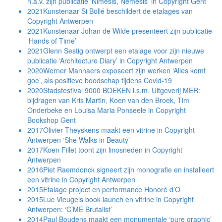
n.a.v. zijn publicatie ‘Nimesis, Nemesis’ in Copyright Gent
2021
Kunstenaar Si Bollé beschildert de etalages van
Copyright Antwerpen
2021
Kunstenaar Johan de Wilde presenteert zijn publicatie
‘Hands of Time’
2021
Glenn Sestig ontwerpt een etalage voor zijn nieuwe
publicatie ‘Architecture Diary’ in Copyright Antwerpen
2020
Werner Mannaers exposeert zijn werken ‘Alles komt
goe’, als positieve boodschap tijdens Covid-19
2020
Stadsfestival 9000 BOEKEN i.s.m. Uitgeverij MER:
bijdragen van Kris Martin, Koen van den Broek, Tim
Onderbeke en Louisa Maria Ponseele in Copyright
Bookshop Gent
2017
Olivier Theyskens maakt een vitrine in Copyright
Antwerpen ‘She Walks in Beauty’
2017
Koen Fillet toont zijn linosneden in Copyright
Antwerpen
2016
Piet Raemdonck signeert zijn monografie en installeert
een vitrine in Copyright Antwerpen
2015
Etalage project en performance Honoré d’O
2015
Luc Vleugels book launch en vitrine in Copyright
Antwerpen: ‘C’ME Brutalist’
2014
Paul Boudens maakt een monumentale ‘pure graphic’