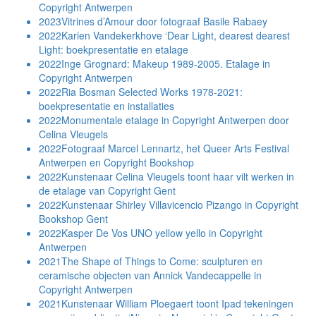
Copyright Antwerpen
2023
Vitrines d’Amour door fotograaf Basile Rabaey
2022
Karien Vandekerkhove ‘Dear Light, dearest dearest
Light: boekpresentatie en etalage
2022
Inge Grognard: Makeup 1989-2005. Etalage in
Copyright Antwerpen
2022
Ria Bosman Selected Works 1978-2021:
boekpresentatie en installaties
2022
Monumentale etalage in Copyright Antwerpen door
Celina Vleugels
2022
Fotograaf Marcel Lennartz, het Queer Arts Festival
Antwerpen en Copyright Bookshop
2022
Kunstenaar Celina Vleugels toont haar vilt werken in
de etalage van Copyright Gent
2022
Kunstenaar Shirley Villavicencio Pizango in Copyright
Bookshop Gent
2022
Kasper De Vos UNO yellow yello in Copyright
Antwerpen
2021
The Shape of Things to Come: sculpturen en
ceramische objecten van Annick Vandecappelle in
Copyright Antwerpen
2021
Kunstenaar William Ploegaert toont Ipad tekeningen