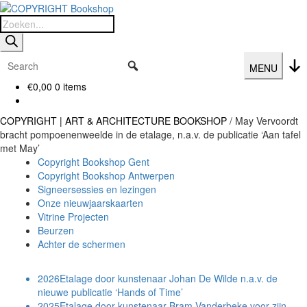
Ga
Ga
door
naar
Producten
naar
de
zoeken
navigatie
inhoud
MENU
€
0,00
0 items
COPYRIGHT | ART & ARCHITECTURE BOOKSHOP
/
May Vervoordt
bracht pompoenenweelde in de etalage, n.a.v. de publicatie ‘Aan tafel
met May’
Copyright Bookshop Gent
Copyright Bookshop Antwerpen
Signeersessies en lezingen
Onze nieuwjaarskaarten
Vitrine Projecten
Beurzen
Achter de schermen
2026
Etalage door kunstenaar Johan De Wilde n.a.v. de
nieuwe publicatie ‘Hands of Time’
2025
Etalage door kunstenaar Bram Vanderbeke voor zijn