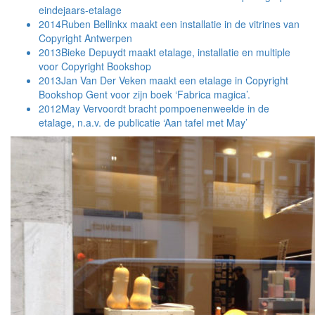
eindejaars-etalage
2014
Ruben Bellinkx maakt een installatie in de vitrines van
Copyright Antwerpen
2013
Bieke Depuydt maakt etalage, installatie en multiple
voor Copyright Bookshop
2013
Jan Van Der Veken maakt een etalage in Copyright
Bookshop Gent voor zijn boek ‘Fabrica magica’.
2012
May Vervoordt bracht pompoenenweelde in de
etalage, n.a.v. de publicatie ‘Aan tafel met May’