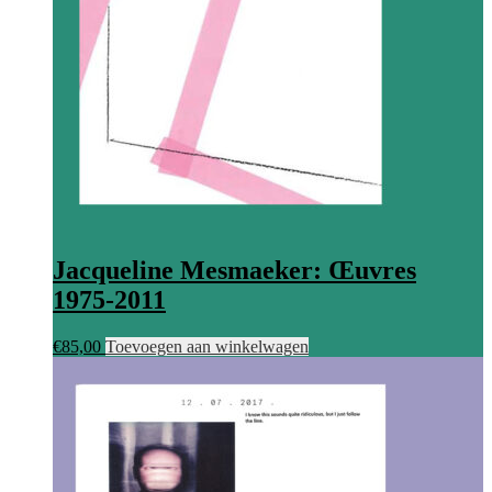
Jacqueline Mesmaeker: Œuvres
1975-2011
€
85,00
Toevoegen aan winkelwagen