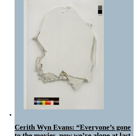
Cerith Wyn Evans: “Everyone’s gone
to the movies, now we’re alone at last