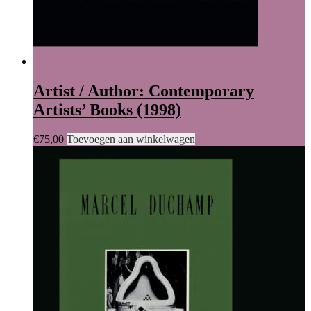
Artist / Author: Contemporary
Artists’ Books (1998)
€
75,00
Toevoegen aan winkelwagen