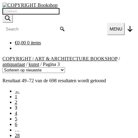
Ga
Ga
door
naar
Producten
naar
de
zoeken
navigatie
inhoud
MENU
€
0,00
0 items
COPYRIGHT | ART & ARCHITECTURE BOOKSHOP
/
antiquariaat
/
kunst
/
Pagina 3
Resultaat 49–72 van de 698 resultaten wordt getoond
←
1
2
3
4
5
6
…
28