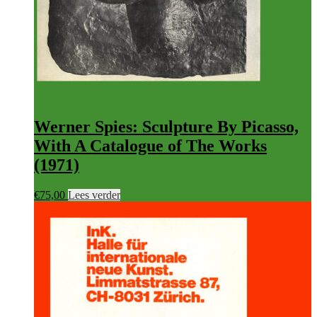
Werner Spies: Sculpture By Picasso,
With A Catalogue of The Works
(1971)
€
75,00
Lees verder