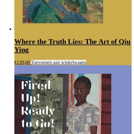
Where the Truth Lies: The Art of Qiu
Ying
€
120,00
Toevoegen aan winkelwagen