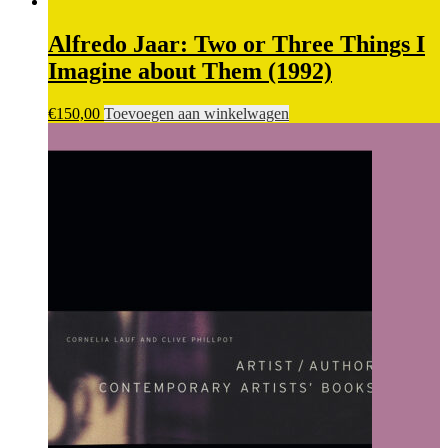
Alfredo Jaar: Two or Three Things I
Imagine about Them (1992)
€
150,00
Toevoegen aan winkelwagen