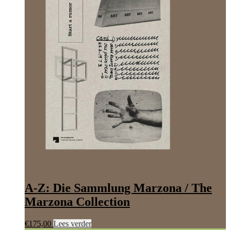
A-Z: Die Sammlung Marzona / The
Marzona Collection
€
175,00
Lees verder