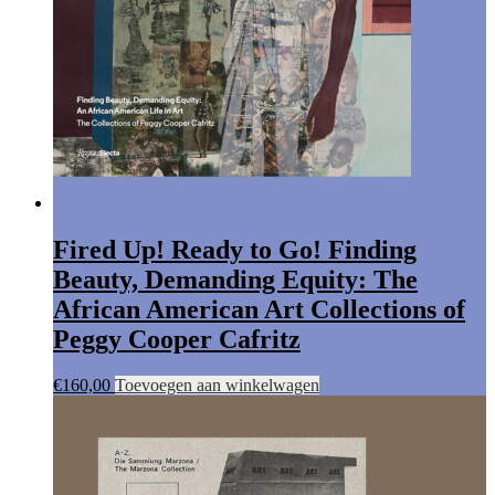
Fired Up! Ready to Go! Finding
Beauty, Demanding Equity: The
African American Art Collections of
Peggy Cooper Cafritz
€
160,00
Toevoegen aan winkelwagen