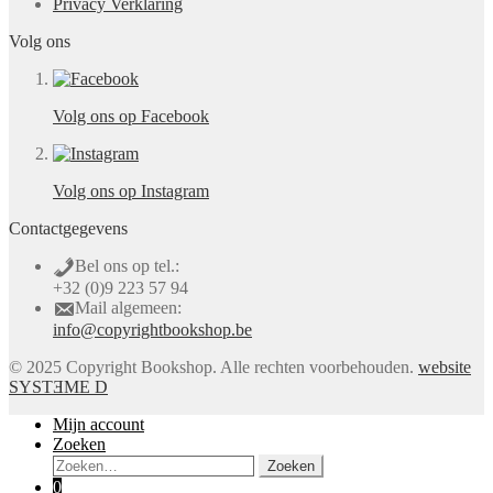
Privacy Verklaring
Volg ons
Volg ons op Facebook
Volg ons op Instagram
Contactgegevens
Bel ons op tel.:
+32 (0)9 223 57 94
Mail algemeen:
info@copyrightbookshop.be
© 2025 Copyright Bookshop. Alle rechten voorbehouden.
website
SYSTƎME D
Mijn account
Zoeken
Zoeken
Zoeken
naar:
0