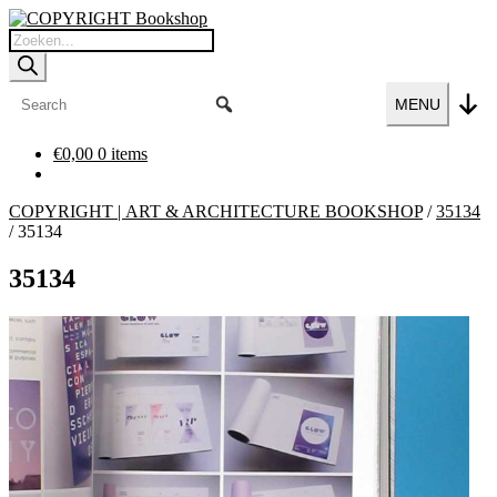
Ga
Ga
door
naar
Producten
naar
de
zoeken
navigatie
inhoud
MENU
€
0,00
0 items
COPYRIGHT | ART & ARCHITECTURE BOOKSHOP
/
35134
/
35134
35134