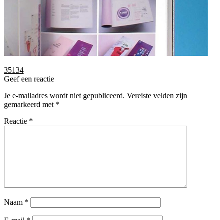
Bericht
Vorig
35134
bericht:
Geef een reactie
navigatie
Je e-mailadres wordt niet gepubliceerd.
Vereiste velden zijn
gemarkeerd met
*
Reactie
*
Naam
*