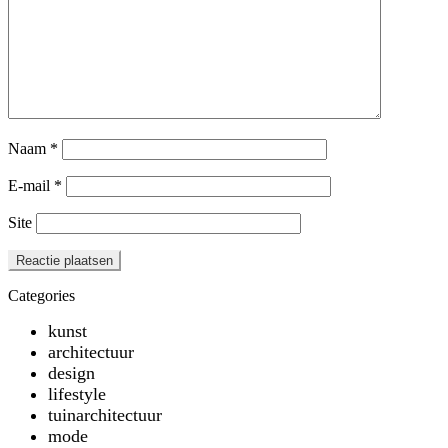
Naam
*
E-mail
*
Site
Categories
kunst
architectuur
design
lifestyle
tuinarchitectuur
mode