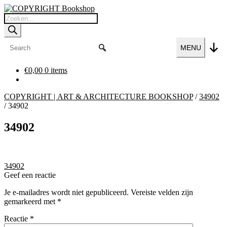
Ga
Ga
door
naar
Producten
naar
de
zoeken
navigatie
inhoud
MENU
€
0,00
0 items
COPYRIGHT | ART & ARCHITECTURE BOOKSHOP
/
34902
/
34902
34902
Bericht
Vorig
34902
bericht:
Geef een reactie
navigatie
Je e-mailadres wordt niet gepubliceerd.
Vereiste velden zijn
gemarkeerd met
*
Reactie
*