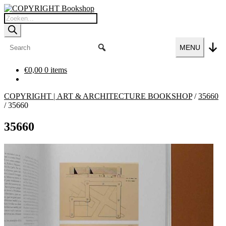
Ga
Ga
door
naar
Producten
naar
de
zoeken
navigatie
inhoud
MENU
€
0,00
0 items
COPYRIGHT | ART & ARCHITECTURE BOOKSHOP
/
35660
/
35660
35660