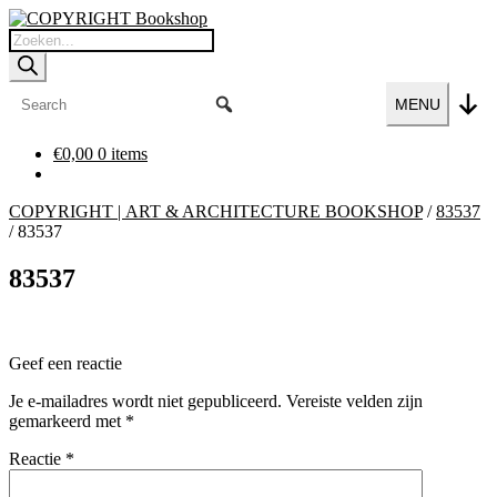
Ga
Ga
door
naar
Producten
naar
de
zoeken
navigatie
inhoud
MENU
€
0,00
0 items
COPYRIGHT | ART & ARCHITECTURE BOOKSHOP
/
83537
/
83537
83537
Geef een reactie
Je e-mailadres wordt niet gepubliceerd.
Vereiste velden zijn
gemarkeerd met
*
Reactie
*