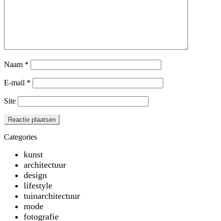
Naam
*
E-mail
*
Site
Categories
kunst
architectuur
design
lifestyle
tuinarchitectuur
mode
fotografie