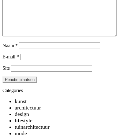
Naam
*
E-mail
*
Site
Categories
kunst
architectuur
design
lifestyle
tuinarchitectuur
mode