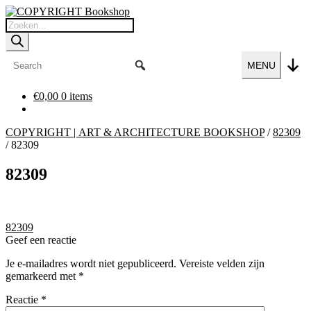
Ga
Ga
door
naar
Producten
naar
de
zoeken
navigatie
inhoud
MENU
€
0,00
0 items
COPYRIGHT | ART & ARCHITECTURE BOOKSHOP
/
82309
/
82309
82309
Bericht
Vorig
82309
bericht:
Geef een reactie
navigatie
Je e-mailadres wordt niet gepubliceerd.
Vereiste velden zijn
gemarkeerd met
*
Reactie
*