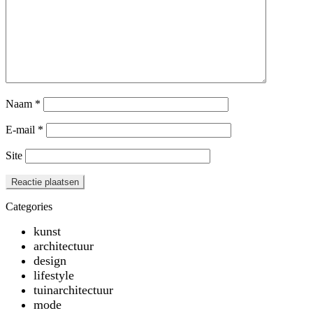
Naam
*
E-mail
*
Site
Categories
kunst
architectuur
design
lifestyle
tuinarchitectuur
mode