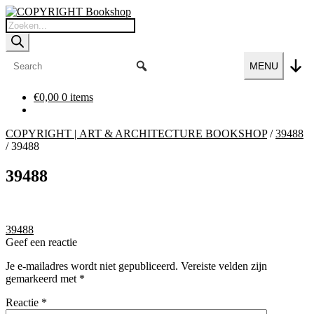
Ga
Ga
door
naar
Producten
naar
de
zoeken
navigatie
inhoud
MENU
€
0,00
0 items
COPYRIGHT | ART & ARCHITECTURE BOOKSHOP
/
39488
/
39488
39488
Bericht
Vorig
39488
bericht:
Geef een reactie
navigatie
Je e-mailadres wordt niet gepubliceerd.
Vereiste velden zijn
gemarkeerd met
*
Reactie
*