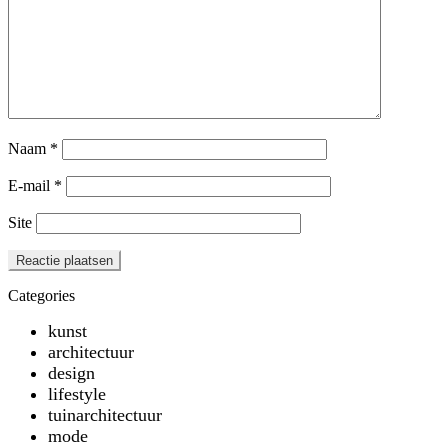
Naam
*
E-mail
*
Site
Categories
kunst
architectuur
design
lifestyle
tuinarchitectuur
mode