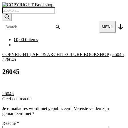
Ga
Ga
door
naar
Producten
naar
de
zoeken
navigatie
inhoud
MENU
€
0,00
0 items
COPYRIGHT | ART & ARCHITECTURE BOOKSHOP
/
26045
/
26045
26045
Bericht
Vorig
26045
bericht:
Geef een reactie
navigatie
Je e-mailadres wordt niet gepubliceerd.
Vereiste velden zijn
gemarkeerd met
*
Reactie
*