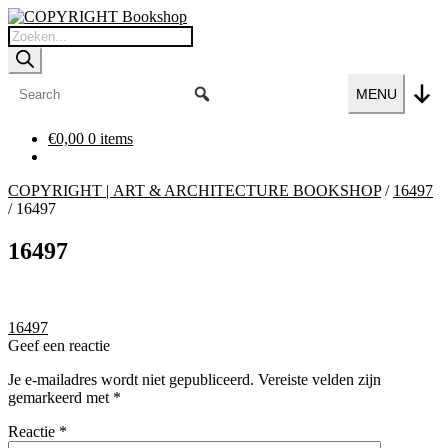
Ga
Ga
door
naar
Producten
naar
de
zoeken
navigatie
inhoud
MENU
€
0,00
0 items
COPYRIGHT | ART & ARCHITECTURE BOOKSHOP
/
16497
/
16497
16497
Bericht
Vorig
16497
bericht:
Geef een reactie
navigatie
Je e-mailadres wordt niet gepubliceerd.
Vereiste velden zijn
gemarkeerd met
*
Reactie
*