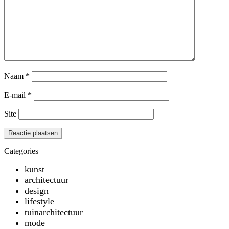
Naam
*
E-mail
*
Site
Categories
kunst
architectuur
design
lifestyle
tuinarchitectuur
mode