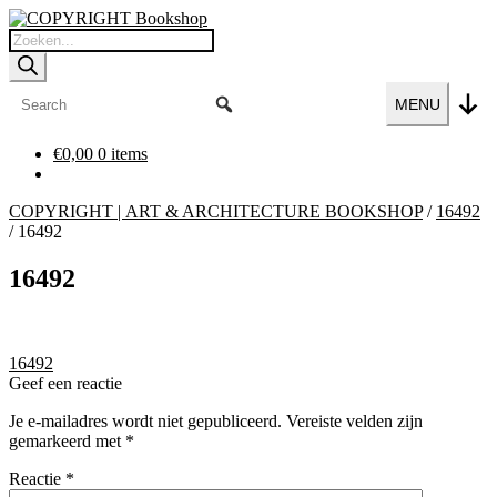
Ga
Ga
door
naar
Producten
naar
de
zoeken
navigatie
inhoud
MENU
€
0,00
0 items
COPYRIGHT | ART & ARCHITECTURE BOOKSHOP
/
16492
/
16492
16492
Bericht
Vorig
16492
bericht:
Geef een reactie
navigatie
Je e-mailadres wordt niet gepubliceerd.
Vereiste velden zijn
gemarkeerd met
*
Reactie
*