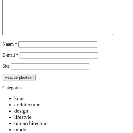
Naam
*
E-mail
*
Site
Categories
kunst
architectuur
design
lifestyle
tuinarchitectuur
mode