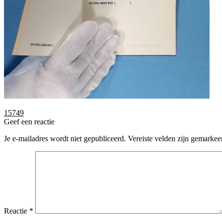
Bericht
Vorig
15749
bericht:
Geef een reactie
navigatie
Je e-mailadres wordt niet gepubliceerd.
Vereiste velden zijn gemarke
Reactie
*