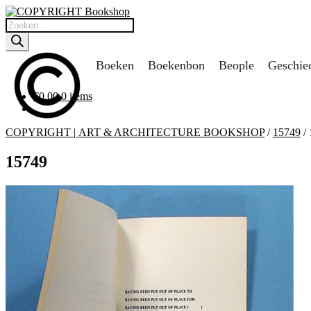
Ga
Ga
door
naar
Producten
naar
de
zoeken
navigatie
inhoud
Boeken
Boekenbon
Beople
Geschie
€
0,00
0 items
COPYRIGHT | ART & ARCHITECTURE BOOKSHOP
/
15749
/
15749