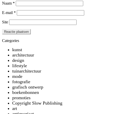
Naam
*
E-mail
*
Site
Categories
kunst
architectuur
design
lifestyle
tuinarchitectuur
mode
fotografie
grafisch ontwerp
boekenbonnen
promoties
Copyright Slow Publishing
art
antiquariaat