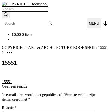
Ga
Ga
door
naar
Producten
naar
de
zoeken
navigatie
inhoud
MENU
€
0,00
0 items
COPYRIGHT | ART & ARCHITECTURE BOOKSHOP
/
15551
/
15551
15551
Bericht
Vorig
15551
bericht:
Geef een reactie
navigatie
Je e-mailadres wordt niet gepubliceerd.
Vereiste velden zijn
gemarkeerd met
*
Reactie
*