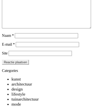
Naam
*
E-mail
*
Site
Categories
kunst
architectuur
design
lifestyle
tuinarchitectuur
mode