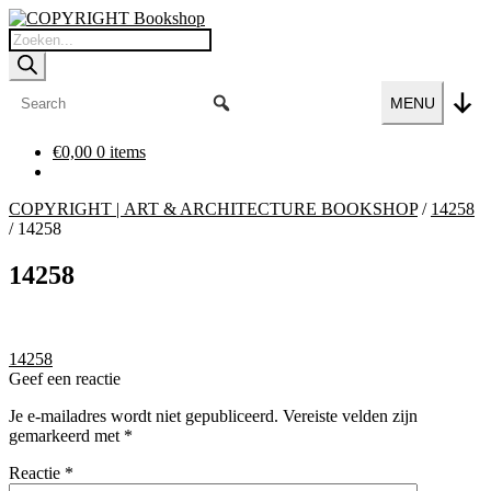
Ga
Ga
door
naar
Producten
naar
de
zoeken
navigatie
inhoud
MENU
€
0,00
0 items
COPYRIGHT | ART & ARCHITECTURE BOOKSHOP
/
14258
/
14258
14258
Bericht
Vorig
14258
bericht:
Geef een reactie
navigatie
Je e-mailadres wordt niet gepubliceerd.
Vereiste velden zijn
gemarkeerd met
*
Reactie
*