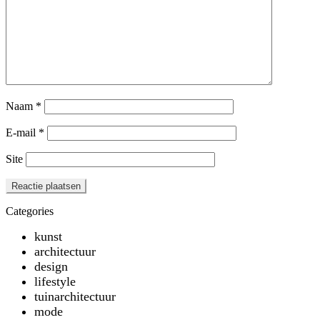
Naam
*
E-mail
*
Site
Categories
kunst
architectuur
design
lifestyle
tuinarchitectuur
mode