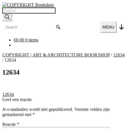
Ga
Ga
door
naar
Producten
naar
de
zoeken
navigatie
inhoud
MENU
€
0,00
0 items
COPYRIGHT | ART & ARCHITECTURE BOOKSHOP
/
12634
/
12634
12634
Bericht
Vorig
12634
bericht:
Geef een reactie
navigatie
Je e-mailadres wordt niet gepubliceerd.
Vereiste velden zijn
gemarkeerd met
*
Reactie
*