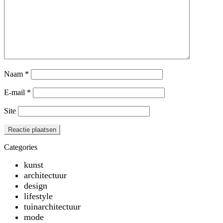
Naam
*
E-mail
*
Site
Categories
kunst
architectuur
design
lifestyle
tuinarchitectuur
mode